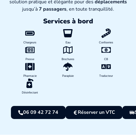
solution pratique et élégante pour des
déplacements
jusqu’à
7 passagers
, en toute tranquillité.
Services à bord
Chargeurs
Eau
Confiseries
Presse
Brochures
CB
Pharmacie
Parapluie
Traducteur
Désinfectant
06 09 42 72 74
Réserver un VTC