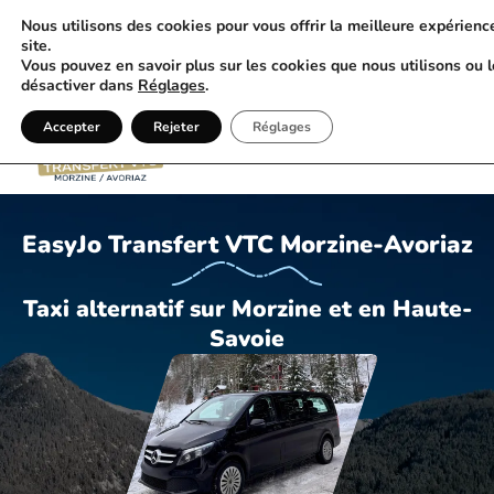
Nous utilisons des cookies pour vous offrir la meilleure expérienc
gers • bagages
Ponctualité & organisation rigoureuse (mont
site.
Vous pouvez en savoir plus sur les cookies que nous utilisons ou l
désactiver dans
Réglages
.
06 09 42 72 74
Accepter
Rejeter
Réglages
EasyJo Transfert VTC Morzine-Avoriaz
Taxi alternatif sur Morzine et en Haute-
Savoie