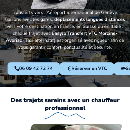
Transferts vers l’Aéroport international de Genève,
liaisons avec les gares,
déplacements longues distances
vers votre destination en France, en Suisse ou en Italie :
chaque trajet avec
EasyJo Transfert VTC Morzine-
Avoriaz
(Taxi alternatif) est organisé avec rigueur afin de
vous garantir confort, ponctualité et sécurité.
06 09 42 72 74
Réserver un VTC
S
Des trajets sereins avec un chauffeur
professionnel