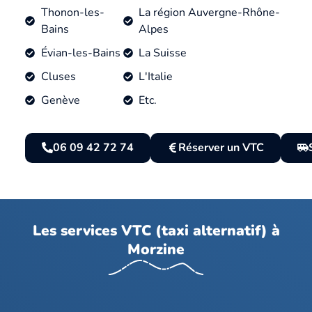
Thonon-les-
La région Auvergne-Rhône-
Bains
Alpes
Évian-les-Bains
La Suisse
Cluses
L'Italie
Genève
Etc.
06 09 42 72 74
Réserver un VTC
Les services VTC (taxi alternatif) à
Morzine